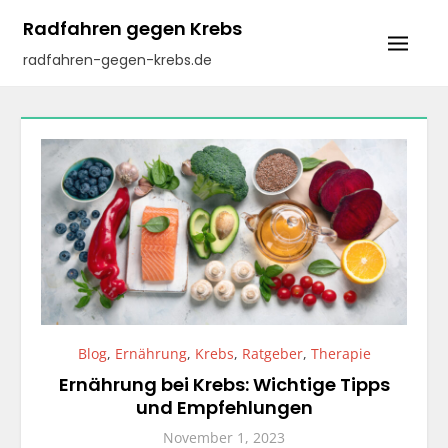
Skip
Radfahren gegen Krebs
to
radfahren-gegen-krebs.de
content
Blog
,
Ernährung
,
Krebs
,
Ratgeber
,
Therapie
Ernährung bei Krebs: Wichtige Tipps
und Empfehlungen
November 1, 2023