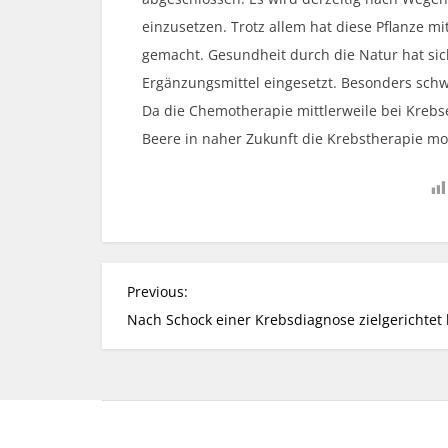
einzusetzen. Trotz allem hat diese Pflanze mi
gemacht. Gesundheit durch die Natur hat sic
Ergänzungsmittel eingesetzt. Besonders schw
Da die Chemotherapie mittlerweile bei Krebs
Beere in naher Zukunft die Krebstherapie mo
P
Previous:
o
Nach Schock einer Krebsdiagnose zielgerichtet
s
t
n
a