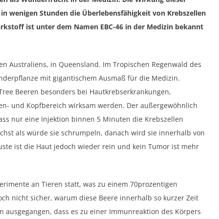
n in wenigen Stunden die Überlebensfähigkeit von Krebszellen
irkstoff ist unter dem Namen EBC-46 in der Medizin bekannt
n Australiens, in Queensland. Im Tropischen Regenwald des
nderpflanze mit gigantischem Ausmaß für die Medizin.
 Tree Beeren besonders bei Hautkrebserkrankungen,
en- und Kopfbereich wirksam werden. Der außergewöhnlich
dass nur eine Injektion binnen 5 Minuten die Krebszellen
ächst als würde sie schrumpeln, danach wird sie innerhalb von
ste ist die Haut jedoch wieder rein und kein Tumor ist mehr
perimente an Tieren statt, was zu einem 70prozentigen
och nicht sicher, warum diese Beere innerhalb so kurzer Zeit
von ausgegangen, dass es zu einer Immunreaktion des Körpers