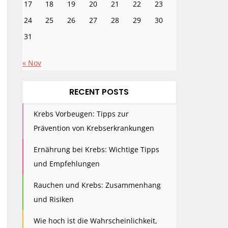
17
18
19
20
21
22
23
24
25
26
27
28
29
30
31
« Nov
RECENT POSTS
Krebs Vorbeugen: Tipps zur
Prävention von Krebserkrankungen
Ernährung bei Krebs: Wichtige Tipps
und Empfehlungen
Rauchen und Krebs: Zusammenhang
und Risiken
Wie hoch ist die Wahrscheinlichkeit,