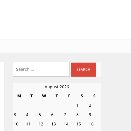
Search
for:
August 2026
M
T
W
T
F
S
S
1
2
3
4
5
6
7
8
9
10
11
12
13
14
15
16