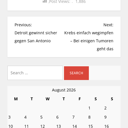
Post Views:
1,886
P
Previous:
Next:
o
Detroit gewinnt sicher
Krebs einfach wegimpfen
s
gegen San Antonio
– Bei einigen Tumoren
t
geht das
n
a
Search
v
i
for:
g
August 2026
a
M
T
W
T
F
S
S
t
i
1
2
o
3
4
5
6
7
8
9
n
10
11
12
13
14
15
16