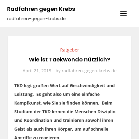
Skip
Radfahren gegen Krebs
to
radfahren-gegen-krebs.de
content
Ratgeber
Wie ist Taekwondo nützlich?
April 21, 2018
by
radfahren-gegen-krebs.de
TKD legt großen Wert auf Geschwindigkeit und
Leistung. Es geht also um eine einfache
Kampfkunst, wie Sie sie finden können. Beim
Studium der TKD lernen die Menschen Disziplin
und Koordination und trainieren sowohl ihren
Geist als auch ihren Körper, um auf schnelle
Angriffe zu reagieren.