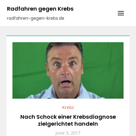
Skip
Radfahren gegen Krebs
to
radfahren-gegen-krebs.de
content
Krebs
Nach Schock einer Krebsdiagnose
zielgerichtet handeln
June 3, 2017