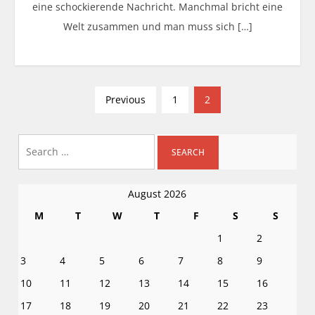
eine schockierende Nachricht. Manchmal bricht eine
Welt zusammen und man muss sich […]
P
Previous
1
2
o
s
Search
t
for:
s
n
August 2026
a
M
T
W
T
F
S
S
v
1
2
i
3
4
5
6
7
8
9
g
a
10
11
12
13
14
15
16
t
17
18
19
20
21
22
23